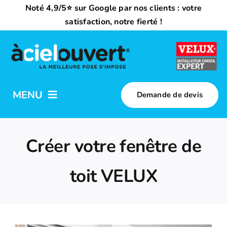
Passer
Noté 4,9/5⭐ sur Google par nos clients : votre
au
satisfaction, notre fierté !
contenu
MENU
Demande de devis
Nos activités
Créer votre fenêtre de
Qui sommes-nous ?
toit VELUX
Trouvez votre installateur
Nous rejoindre