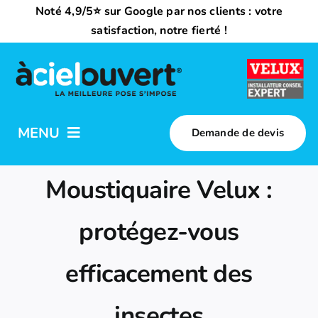
Passer
Noté 4,9/5⭐ sur Google par nos clients : votre
au
satisfaction, notre fierté !
contenu
MENU
Demande de devis
Nos activités
Moustiquaire Velux :
Qui sommes-nous ?
protégez-vous
efficacement des
Trouvez votre installateur
insectes
Nous rejoindre