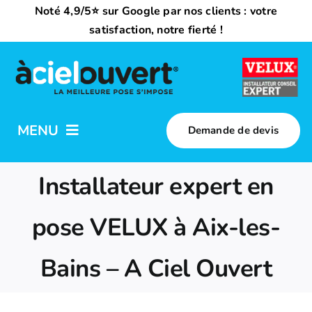
Passer
Noté 4,9/5⭐ sur Google par nos clients : votre
au
satisfaction, notre fierté !
contenu
MENU
Demande de devis
Nos activités
Installateur expert en
Qui sommes-nous ?
pose VELUX à Aix-les-
Bains – A Ciel Ouvert
Trouvez votre installateur
Nous rejoindre