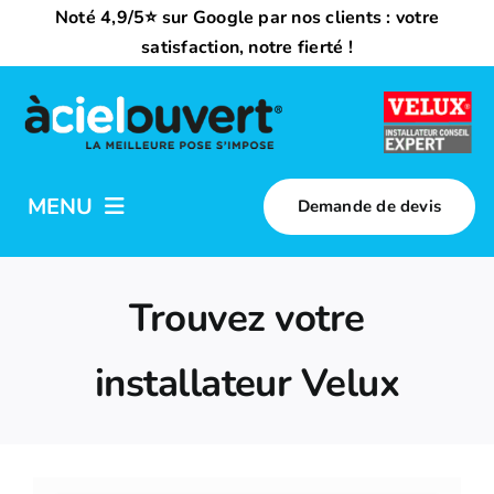
Passer
Noté 4,9/5⭐ sur Google par nos clients : votre
au
satisfaction, notre fierté !
contenu
MENU
Demande de devis
Nos activités
Trouvez votre
Qui sommes-nous ?
installateur Velux
Trouvez votre installateur
Nous rejoindre