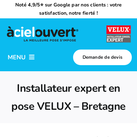
Passer
Noté 4,9/5⭐ sur Google par nos clients : votre
au
satisfaction, notre fierté !
contenu
MENU
Demande de devis
Nos activités
Installateur expert en
Qui sommes-nous ?
pose VELUX – Bretagne
Trouvez votre installateur
Nous rejoindre