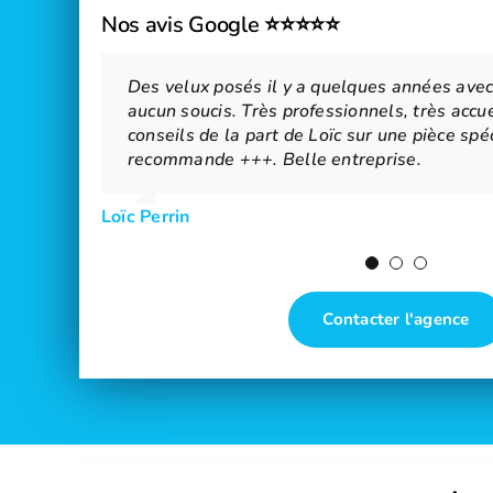
Nos avis Google ⭐⭐⭐⭐⭐
Des velux posés il y a quelques années av
Gaël et Mickaël prennent le temps d’analyser
Loïc Gauthier est intervenu ce jour sur notr
aucun soucis. Très professionnels, très accu
d’expliquer les différentes options possibles
efficace… en une demie heure… cerise sur le 
conseils de la part de Loïc sur une pièce spéc
faire appel à cette entreprise car vous renco
le vitrage… Nous sommes ravis de son interv
recommande +++. Belle entreprise.
professionnels à l’écoute.
Christine Llilio
Loïc Perrin
Isa Adobati
Contacter l'agence