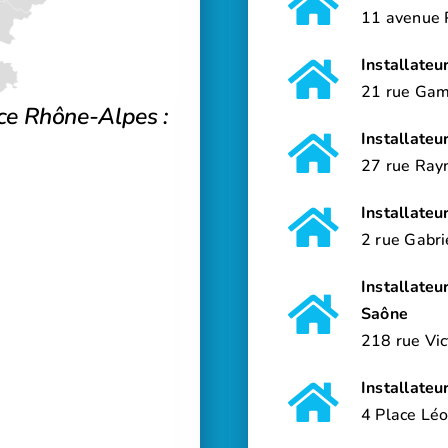
11 avenue 
Installateu
21 rue Ga
ce Rhône-Alpes :
Installate
27 rue Ra
Installate
2 rue Gabr
Installateu
Saône
218 rue V
Installateu
4 Place Lé