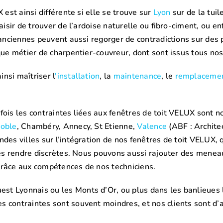
 est ainsi différente si elle se trouve sur
Lyon
sur de la tui
aisir de trouver de l’ardoise naturelle ou fibro-ciment, ou e
s anciennes peuvent aussi regorger de contradictions sur des
ique métier de charpentier-couvreur, dont sont issus tous nos
nsi maîtriser l
'installation
, la
maintenance
, le
remplaceme
parfois les contraintes liées aux fenêtres de toit VELUX sont
oble
, Chambéry, Annecy, St Etienne,
Valence
(ABF : Architec
ndes villes sur l’intégration de nos fenêtres de toit VELUX,
 les rendre discrètes. Nous pouvons aussi rajouter des mene
grâce aux compétences de nos techniciens.
t Lyonnais ou les Monts d’Or, ou plus dans les banlieues 
contraintes sont souvent moindres, et nos clients sont d’au