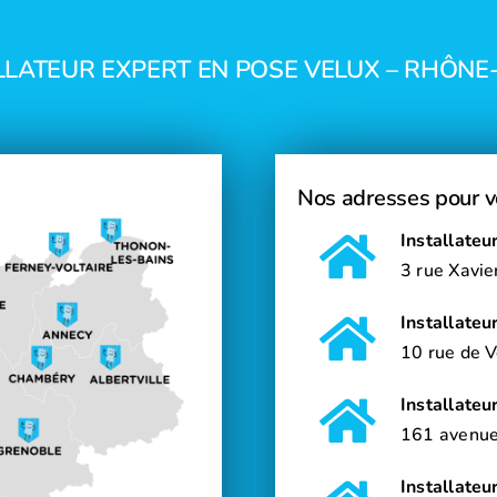
LLATEUR EXPERT EN POSE VELUX – RHÔNE
Nos adresses pour v
Installate
3 rue Xavi
Installateu
10 rue de 
Installate
161 avenu
Installate