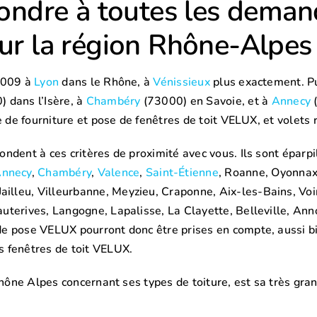
pondre à toutes les deman
ur la région Rhône-Alpes 
 2009 à
Lyon
dans le Rhône, à
Vénissieux
plus exactement. P
 dans l’Isère, à
Chambéry
(73000) en Savoie, et à
Annecy
(
e de fourniture et pose de fenêtres de toit VELUX, et volets
ndent à ces critères de proximité avec vous. Ils sont éparpi
nnecy
,
Chambéry
,
Valence
,
Saint-Étienne
, Roanne, Oyonnax,
lleu, Villeurbanne, Meyzieu, Craponne, Aix-les-Bains, Voir
uterives, Langogne, Lapalisse, La Clayette, Belleville, Ann
de pose VELUX pourront donc être prises en compte, aussi b
 fenêtres de toit VELUX.
Rhône Alpes concernant ses types de toiture, est sa très gr