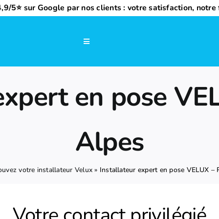
,9/5⭐ sur Google par nos clients : votre satisfaction, notre f
Navigation
à
bascule
 expert en pose V
Alpes
ouvez votre installateur Velux
»
Installateur expert en pose VELUX –
Votre contact privilégié