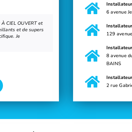
Installate
6 avenue J
ec À CIEL OUVERT et
 le terrain et
e velux . Dépannage
Installate
eillants et de supers
. N’hésitez pas à
gâteau, il a nettoyé
129 avenu
ifique. Je
ntrez de vrais
ention !
Installate
8 avenue d
BAINS
Installate
2 rue Gabr