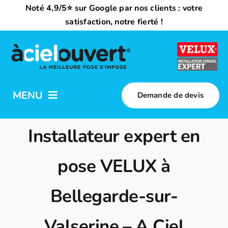
Passer
Noté 4,9/5⭐ sur Google par nos clients : votre
au
satisfaction, notre fierté !
contenu
MENU
Demande de devis
Nos activités
Installateur expert en
Qui sommes-nous ?
pose VELUX à
Bellegarde-sur-
Trouvez votre installateur
Valserine – A Ciel
Nous rejoindre