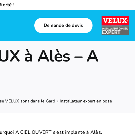
ierté !
Demande de devis
LUX à Alès – A
ose VELUX sont dans le Gard
»
Installateur expert en pose
 pourquoi A CIEL OUVERT s’est implanté à Alès.