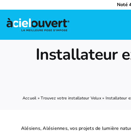
Passer
Noté 4
au
contenu
Nos activités
Installateur 
Qui sommes-nous ?
Trouvez votre installateur Velux
Nous rejoindre
Accueil
»
Trouvez votre installateur Velux
»
Installateur
Alésiens, Alésiennes, vos projets de lumière natur