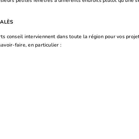
usieurs petites fenêtres à différents endroits plutôt qu’une s
E
ALÈS
ts conseil interviennent dans toute la région pour vos proj
voir-faire, en particulier :