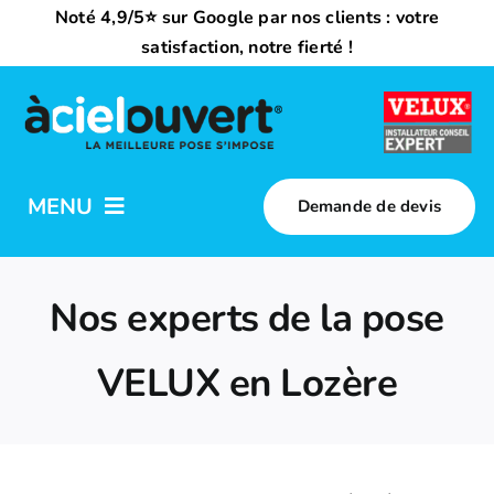
Passer
Noté 4,9/5⭐ sur Google par nos clients : votre
au
satisfaction, notre fierté !
contenu
MENU
Demande de devis
Nos activités
Nos experts de la pose
Qui sommes-nous ?
VELUX en Lozère
Trouvez votre installateur
Nous rejoindre