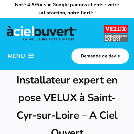
Passer
Noté 4,9/5⭐ sur Google par nos clients : votre
au
satisfaction, notre fierté !
contenu
MENU
Demande de devis
Nos activités
Installateur expert en
Qui sommes-nous ?
pose VELUX à Saint-
Cyr-sur-Loire – A Ciel
Trouvez votre installateur
Ouvert
Nous rejoindre