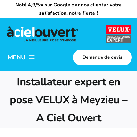
Passer
Noté 4,9/5⭐ sur Google par nos clients : votre
au
satisfaction, notre fierté !
contenu
MENU
Demande de devis
Nos activités
Installateur expert en
Qui sommes-nous ?
pose VELUX à Meyzieu –
A Ciel Ouvert
Trouvez votre installateur
Nous rejoindre