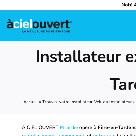
Passer
Noté 4
au
contenu
Nos activités
Installateur 
Qui sommes-nous ?
Tar
Trouvez votre installateur Velux
Nous rejoindre
Accueil
»
Trouvez votre installateur Velux
»
Installateur 
A CIEL OUVERT
Picardie
opère à
Fère-en-Tardeno
remplacement
,
équipement
, et
entretien
de fenêtr