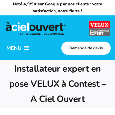
Passer
Noté 4,9/5⭐ sur Google par nos clients : votre
au
satisfaction, notre fierté !
contenu
MENU
Demande de devis
Nos activités
Installateur expert en
Qui sommes-nous ?
pose VELUX à Contest –
A Ciel Ouvert
Trouvez votre installateur
Nous rejoindre