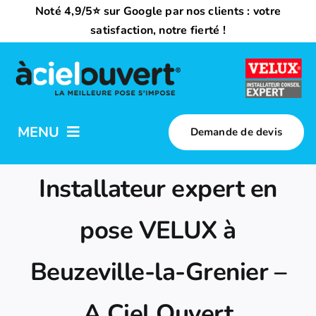
Passer
Noté 4,9/5⭐ sur Google par nos clients : votre
au
satisfaction, notre fierté !
contenu
MENU
Demande de devis
Nos activités
Installateur expert en
Qui sommes-nous ?
pose VELUX à
Beuzeville-la-Grenier –
Trouvez votre installateur
A Ciel Ouvert
Nous rejoindre