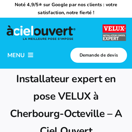
Passer
Noté 4,9/5⭐ sur Google par nos clients : votre
au
satisfaction, notre fierté !
contenu
MENU
Demande de devis
Nos activités
Installateur expert en
Qui sommes-nous ?
pose VELUX à
Cherbourg-Octeville – A
Trouvez votre installateur
Ciel Ouvert
Nous rejoindre