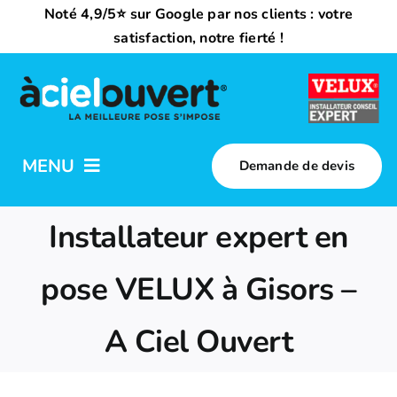
Passer
Noté 4,9/5⭐ sur Google par nos clients : votre
au
satisfaction, notre fierté !
contenu
MENU
Demande de devis
Nos activités
Installateur expert en
Qui sommes-nous ?
pose VELUX à Gisors –
A Ciel Ouvert
Trouvez votre installateur
Nous rejoindre