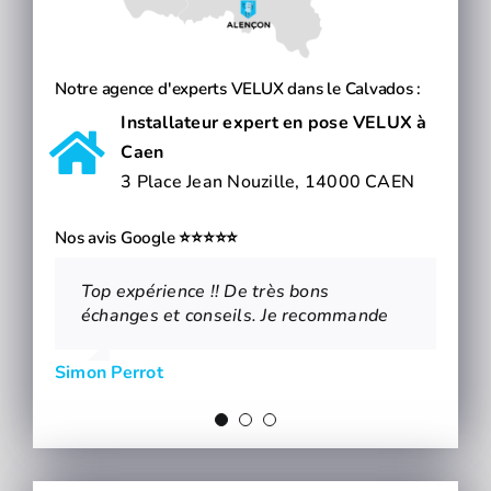
Notre agence d'experts VELUX dans le Calvados :
Installateur expert en pose VELUX à
Caen
3 Place Jean Nouzille, 14000 CAEN
Nos avis Google ⭐⭐⭐⭐⭐
Top expérience !! De très bons
Rendez vous très sympa avec la
Commercial très pro et sympathique et
échanges et conseils. Je recommande
personne que j'ai rencontré. Plein de
de bon conseil pour nos travaux
bon conseils en prime.
Simon Perrot
Antoine De Caseneuve
Geoffrey Ragot