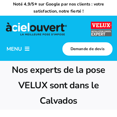
Passer
Noté 4,9/5⭐ sur Google par nos clients : votre
au
satisfaction, notre fierté !
contenu
MENU
Demande de devis
Nos activités
Nos experts de la pose
Qui sommes-nous ?
VELUX sont dans le
Calvados
Trouvez votre installateur
Nous rejoindre