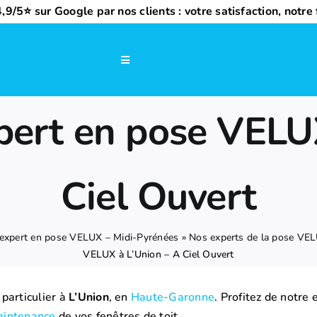
,9/5⭐ sur Google par nos clients : votre satisfaction, notre f
Navigation
à
bascule
xpert en pose VELU
Ciel Ouvert
r expert en pose VELUX – Midi-Pyrénées
»
Nos experts de la pose VE
VELUX à L’Union – A Ciel Ouvert
particulier à
L’Union
, en
Haute-Garonne
. Profitez de notre
intenance
de vos fenêtres de toit.