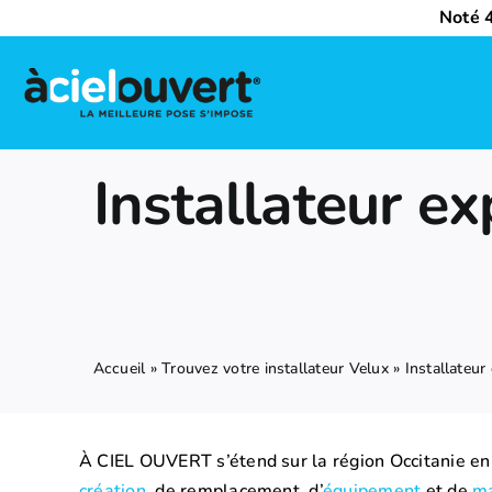
Passer
Noté 4
au
contenu
Nos activités
Installateur e
Qui sommes-nous ?
Trouvez votre installateur Velux
Nous rejoindre
Accueil
»
Trouvez votre installateur Velux
»
Installateu
À CIEL OUVERT s’étend sur la région Occitanie en 
création
, de remplacement, d’
équipement
et de
ma