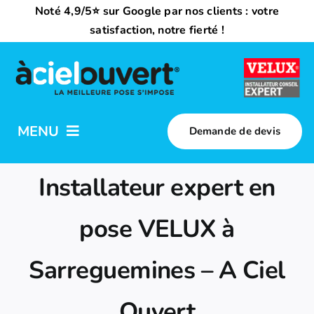
Passer
Noté 4,9/5⭐ sur Google par nos clients : votre
au
satisfaction, notre fierté !
contenu
MENU
Demande de devis
Nos activités
Installateur expert en
Qui sommes-nous ?
pose VELUX à
Sarreguemines – A Ciel
Trouvez votre installateur
Ouvert
Nous rejoindre