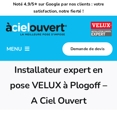
Passer
Noté 4,9/5⭐ sur Google par nos clients : votre
au
satisfaction, notre fierté !
contenu
MENU
Demande de devis
Nos activités
Installateur expert en
Qui sommes-nous ?
pose VELUX à Plogoff –
A Ciel Ouvert
Trouvez votre installateur
Nous rejoindre