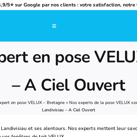
,9/5⭐ sur Google par nos clients : votre satisfaction, notre f
Navigation
à
bascule
xpert en pose VELU
– A Ciel Ouvert
 expert en pose VELUX – Bretagne
»
Nos experts de la pose VELUX sont
Landivisiau – A Ciel Ouvert
Landivisiau et ses alentours. Nos experts mettent leur savoir
 vos fenêtres de toit VELUX.