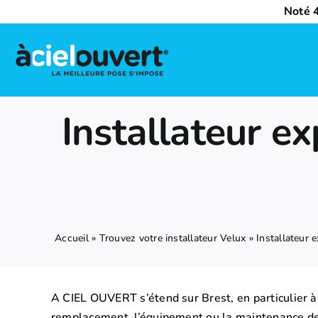
Passer
Noté 4
au
contenu
Nos activités
Installateur e
Qui sommes-nous ?
Trouvez votre installateur Velux
Nous rejoindre
Accueil
»
Trouvez votre installateur Velux
»
Installateur
A CIEL OUVERT s’étend sur Brest, en particulier à 
remplacement, l’équipement ou la maintenance de