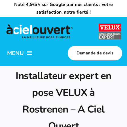
Passer
Noté 4,9/5⭐ sur Google par nos clients : votre
au
satisfaction, notre fierté !
contenu
MENU
Demande de devis
Nos activités
Installateur expert en
Qui sommes-nous ?
pose VELUX à
Rostrenen – A Ciel
Trouvez votre installateur
Ouvert
Nous rejoindre