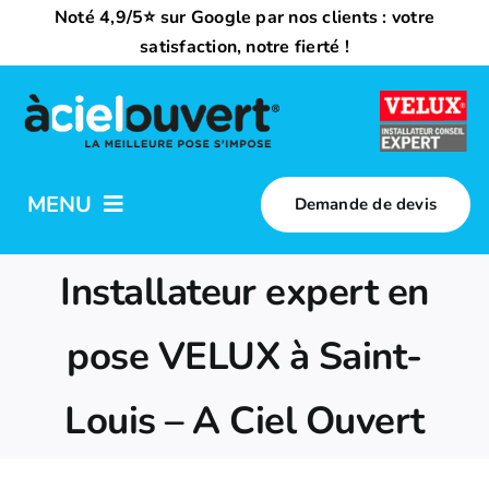
Passer
Noté 4,9/5⭐ sur Google par nos clients : votre
au
satisfaction, notre fierté !
contenu
MENU
Demande de devis
Nos activités
Installateur expert en
Qui sommes-nous ?
pose VELUX à Saint-
Louis – A Ciel Ouvert
Trouvez votre installateur
Nous rejoindre