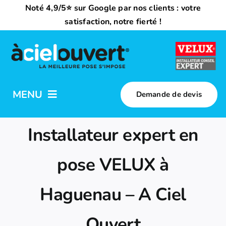
Passer
Noté 4,9/5⭐ sur Google par nos clients : votre
au
satisfaction, notre fierté !
contenu
MENU
Demande de devis
Nos activités
Installateur expert en
Qui sommes-nous ?
pose VELUX à
Haguenau – A Ciel
Trouvez votre installateur
Ouvert
Nous rejoindre