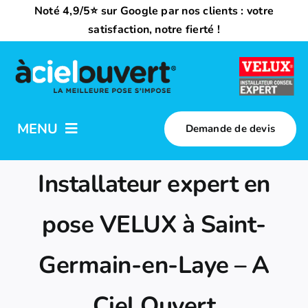
Passer
Noté 4,9/5⭐ sur Google par nos clients : votre
au
satisfaction, notre fierté !
contenu
MENU
Demande de devis
Nos activités
Installateur expert en
Qui sommes-nous ?
pose VELUX à Saint-
Germain-en-Laye – A
Trouvez votre installateur
Ciel Ouvert
Nous rejoindre