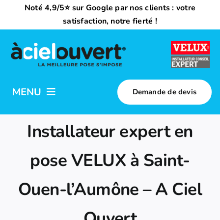
Passer
Noté 4,9/5⭐ sur Google par nos clients : votre
au
satisfaction, notre fierté !
contenu
MENU
Demande de devis
Nos activités
Installateur expert en
Qui sommes-nous ?
pose VELUX à Saint-
Ouen-l’Aumône – A Ciel
Trouvez votre installateur
Ouvert
Nous rejoindre