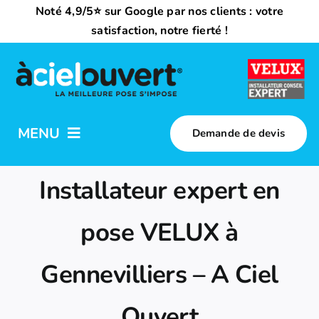
Passer
Noté 4,9/5⭐ sur Google par nos clients : votre
au
satisfaction, notre fierté !
contenu
MENU
Demande de devis
Nos activités
Installateur expert en
Qui sommes-nous ?
pose VELUX à
Gennevilliers – A Ciel
Trouvez votre installateur
Ouvert
Nous rejoindre