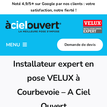
Passer
Noté 4,9/5⭐ sur Google par nos clients : votre
au
satisfaction, notre fierté !
contenu
MENU
Demande de devis
Nos activités
Installateur expert en
Qui sommes-nous ?
pose VELUX à
Courbevoie – A Ciel
Trouvez votre installateur
Ouvert
Nous rejoindre