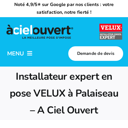
Passer
Noté 4,9/5⭐ sur Google par nos clients : votre
au
satisfaction, notre fierté !
contenu
MENU
Demande de devis
Nos activités
Installateur expert en
Qui sommes-nous ?
pose VELUX à Palaiseau
– A Ciel Ouvert
Trouvez votre installateur
Nous rejoindre