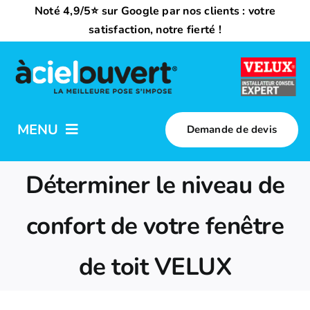
Passer
Noté 4,9/5⭐ sur Google par nos clients : votre
au
satisfaction, notre fierté !
contenu
MENU
Demande de devis
Nos activités
Déterminer le niveau de
Qui sommes-nous ?
confort de votre fenêtre
de toit VELUX
Trouvez votre installateur
Nous rejoindre