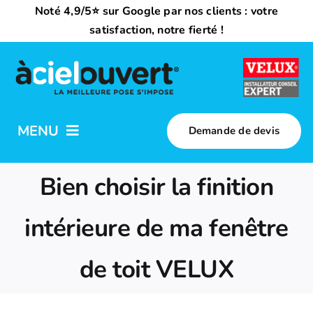
Passer
Noté 4,9/5⭐ sur Google par nos clients : votre
au
satisfaction, notre fierté !
contenu
MENU
Demande de devis
Nos activités
Bien choisir la finition
Qui sommes-nous ?
intérieure de ma fenêtre
de toit VELUX
Trouvez votre installateur
Nous rejoindre