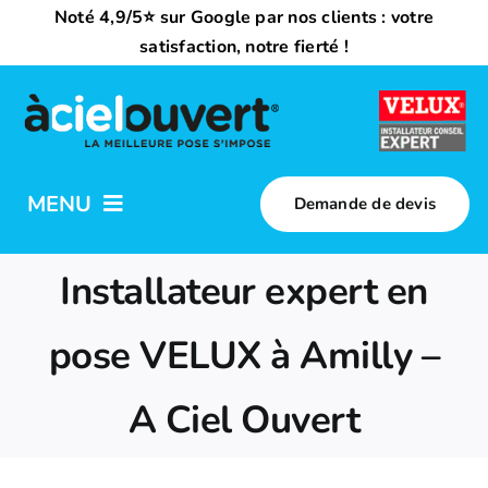
Passer
Noté 4,9/5⭐ sur Google par nos clients : votre
au
satisfaction, notre fierté !
contenu
MENU
Demande de devis
Nos activités
Installateur expert en
Qui sommes-nous ?
pose VELUX à Amilly –
A Ciel Ouvert
Trouvez votre installateur
Nous rejoindre